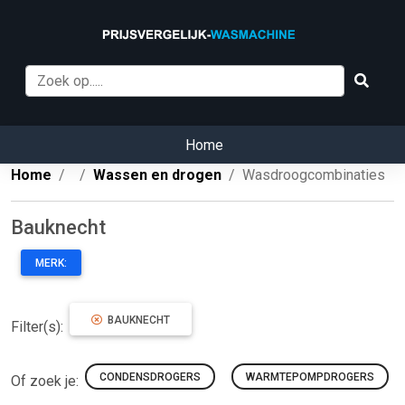
Home
Home
Wassen en drogen
Wasdroogcombinaties
Bauknecht
MERK:
BAUKNECHT
Filter(s):
CONDENSDROGERS
WARMTEPOMPDROGERS
Of zoek je: