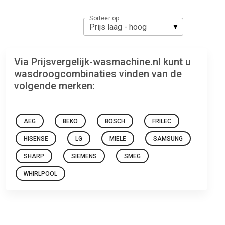
Sorteer op:
Via Prijsvergelijk-wasmachine.nl kunt u
wasdroogcombinaties vinden van de
volgende merken:
AEG
BEKO
BOSCH
FRILEC
HISENSE
LG
MIELE
SAMSUNG
SHARP
SIEMENS
SMEG
WHIRLPOOL