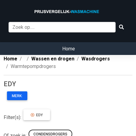
Home
Home
Wassen en drogen
Wasdrogers
Warmtepompdrogers
EDY
MERK:
EDY
Filter(s):
CONDENSDROGERS
Of zoek je: