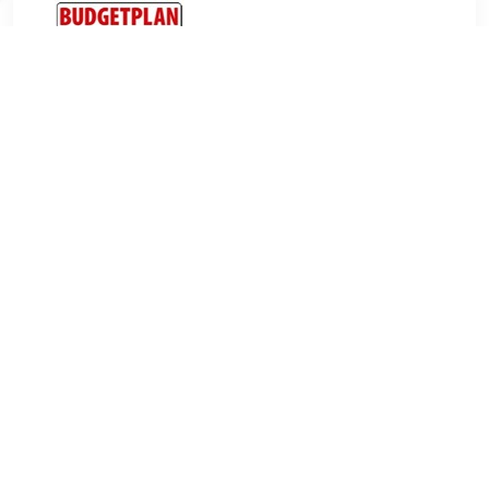
€ 765.00
Verzenden: € 0.00
Levertijd 5 werkdagen indien
op voorraad bij onze leverancier
De Smeg ST382C is een volledig geïntegreerde vaatwasser
met 13 couverts. De vaatwasser heeft een hoogte van 82
cm. Deze vaatwasser van het merk Smeg heeft
energieklasse C. Voordelen van de Smeg ST382C *
Besteklade: bestek wordt goed schoon en is netjes
geordend * Zeer stil de vaatwasser draait zijn programma
zonder luide geluiden te maken * * * Besteklade Een
besteklade maakt het in of uitruimen van het bestek
makkelijker. Bovenin de vaatwasser is er een aparte lade
waar het bestek geplaatst kan worden. Door een besteklade