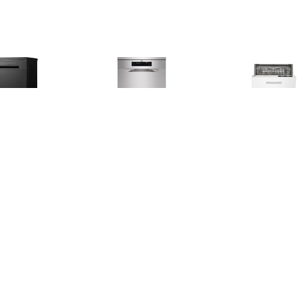
€ 399.00
€ 499.00
€ 399.
036AB Vrijstaande
FFB33607ZM Vrijstaande
IVW6008AXL V
aatwasser Zwart
vaatwasser Rvs
Wit