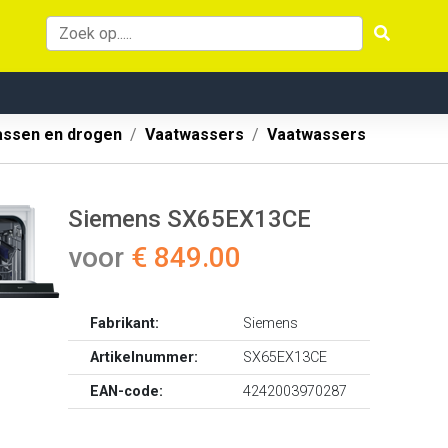
ssen en drogen
Vaatwassers
Vaatwassers
Siemens SX65EX13CE
voor
€ 849.00
Fabrikant:
Siemens
Artikelnummer:
SX65EX13CE
EAN-code:
4242003970287