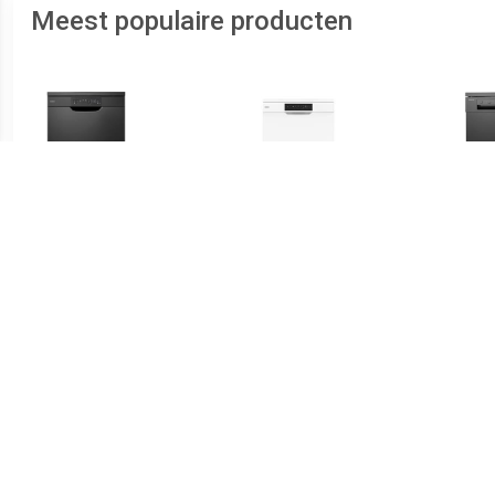
Meest populaire producten
€ 297.00
€ 329.00
VVW6008AB vrijstaande
VVW6008AW vrijstaande
VVW6
vaatwasser
vaatwasser
v