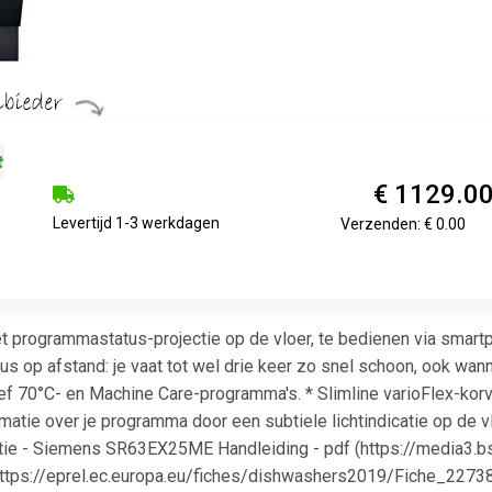
€ 1129.0
Levertijd 1-3 werkdagen
Verzenden: € 0.00
programmastatus-projectie op de vloer, te bedienen via smartp
p afstand: je vaat tot wel drie keer zo snel schoon, ook wanneer
ief 70°C- en Machine Care-programma's. * Slimline varioFlex-kor
formatie over je programma door een subtiele lichtindicatie op d
matie - Siemens SR63EX25ME Handleiding - pdf (https://media
https://eprel.ec.europa.eu/fiches/dishwashers2019/Fiche_22738