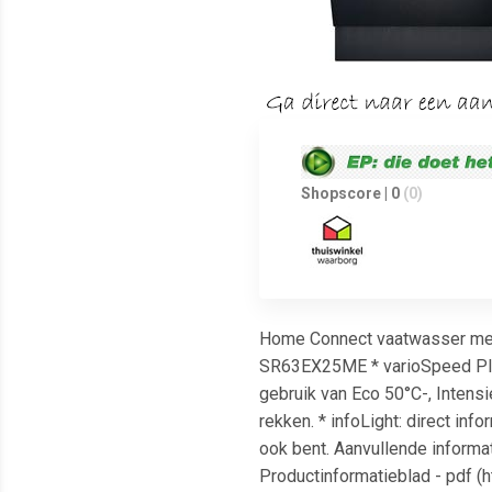
Shopscore | 0
(0)
Home Connect vaatwasser met 
SR63EX25ME * varioSpeed Plus o
gebruik van Eco 50°C-, Intens
rekken. * infoLight: direct in
ook bent. Aanvullende infor
Productinformatieblad - pdf (