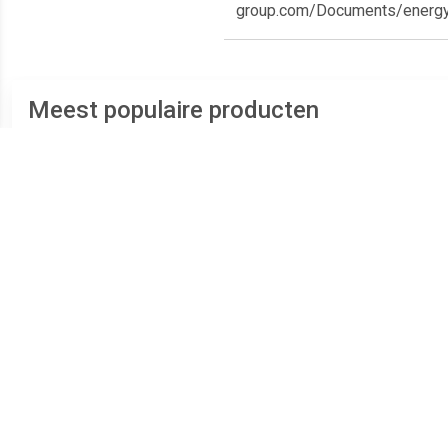
group.com/Documents/energy
Meest populaire producten
€ 297.00
€ 329.00
VVW6008AB vrijstaande
VVW6008AW vrijstaande
VVW6
vaatwasser
vaatwasser
v