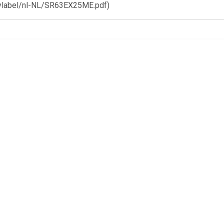
label/nl-NL/SR63EX25ME.pdf)
€ 399.00
€ 499.00
€ 399.
036AB Vrijstaande
FFB33607ZM Vrijstaande
IVW6008AXL V
aatwasser Zwart
vaatwasser Rvs
Wit