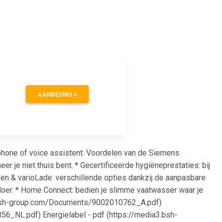
0
AANBIEDING
hone of voice assistent. Voordelen van de Siemens
 je niet thuis bent. * Gecertificeerde hygiëneprestaties: bij
ven & varioLade: verschillende opties dankzij de aanpasbare
e vloer. * Home Connect: bedien je slimme vaatwasser waar je
3.bsh-group.com/Documents/9002010762_A.pdf)
56_NL.pdf) Energielabel - pdf (https://media3.bsh-