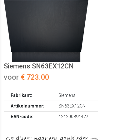
Siemens SN63EX12CN
voor
€ 723.00
Fabrikant:
Siemens
Artikelnummer:
SN63EX12CN
EAN-code:
4242003944271