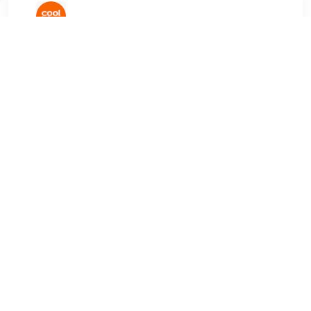
€ 579.00
Verzenden: € 0.00
Voor 23.59 uur besteld,
morgen in huis
€ 1089.00
Verzenden: € 0.00
Levertijd 1-3 werkdagen
Siemens SN63EX04TE Inbouw-vaatwasser, 6
Spoelprogramma's, Startuitstel, Doseerassistent/-pomp,