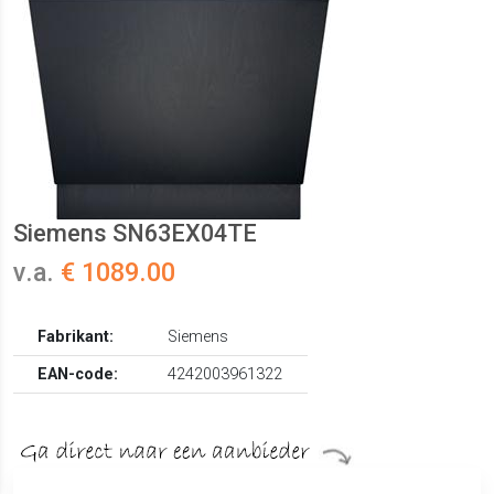
Siemens SN63EX04TE
v.a.
€ 1089.00
Fabrikant:
Siemens
EAN-code:
4242003961322