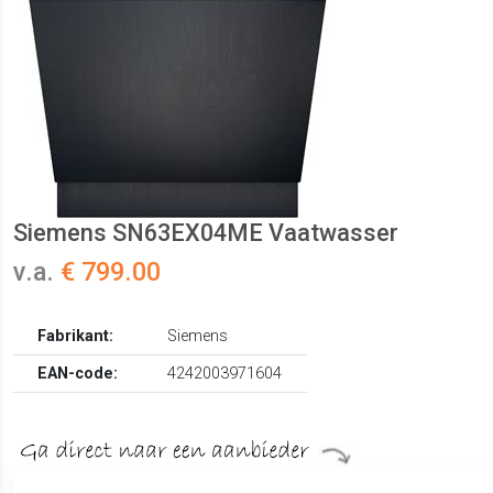
Siemens SN63EX04ME Vaatwasser
v.a.
€ 799.00
Fabrikant:
Siemens
EAN-code:
4242003971604