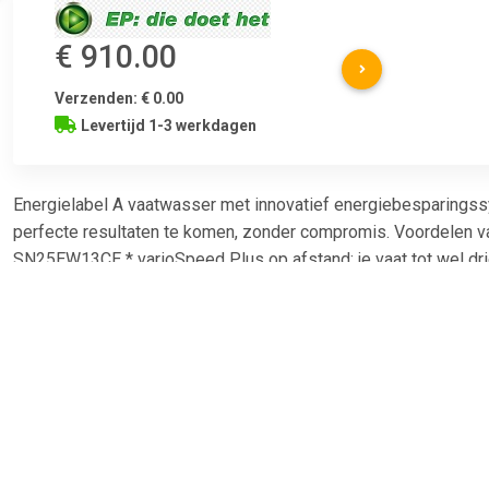
€ 910.00
Verzenden: € 0.00
Levertijd 1-3 werkdagen
Energielabel A vaatwasser met innovatief energiebesparings
perfecte resultaten te komen, zonder compromis. Voordelen 
SN25EW13CE * varioSpeed Plus op afstand: je vaat tot wel dri
schoon, ook wanneer je niet thuis bent. * Gecertificeerde hygi
bij gebruik van Eco 50°C-, Intensief 70°C- en Machine Care-pr
flexComfort: flexibele korven en lades voor makkelijk in- en ui
effectieve bescherming van jouw vaat. * varioLade: handig voo
espressokopjes en nog veel meer. * glassZone: bescherm je 
optimaal in de speciale zone voor glas. Aanvullende informati
SN25EW13CE Productinformatieblad - pdf
(https://eprel.ec.europa.eu/fiches/dishwashers2019/Fiche_