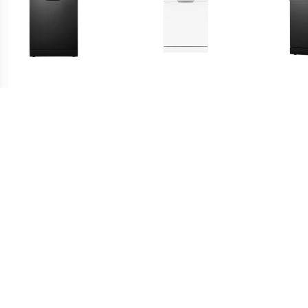
€ 297.00
€ 329.00
VVW6008AB vrijstaande
VVW6008AW vrijstaande
VVW6
vaatwasser
vaatwasser
v
€ 469.00
€ 349.00
Inventum IVW6008A
DVN05320W Vrijstaande
VVW6
volledig geintegreerde
vaatwasser
vaatwasser