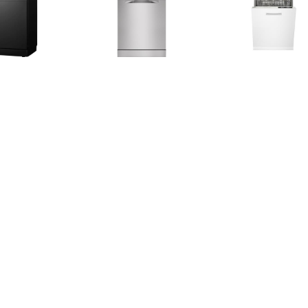
€ 399.00
€ 499.00
€ 399.
036AB Vrijstaande
FFB33607ZM Vrijstaande
IVW6008AXL V
aatwasser Zwart
vaatwasser Rvs
Wit
€ 439.00
€ 369.00
€ 339.
046AW Vrijstaande
VWV147SWIT Vrijstaande
BDIN14320 B
vaatwasser Wit
vaatwasser Wit
vaatwas