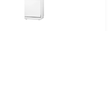
00
€ 399.00
aatwasser
VVW6036AW Vrijstaande
vaatwasser Wit
00
€ 311.00
I inbouw
VWV144WIT Vrijstaande
ser
vaatwasser Wit