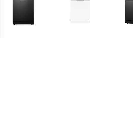
€ 297.00
€ 329.00
VVW6008AB vrijstaande
VVW6008AW vrijstaande
VVW6
vaatwasser
vaatwasser
v
€ 469.00
€ 349.00
Inventum IVW6008A
DVN05320W Vrijstaande
VVW6
volledig geintegreerde
vaatwasser
vaatwasser