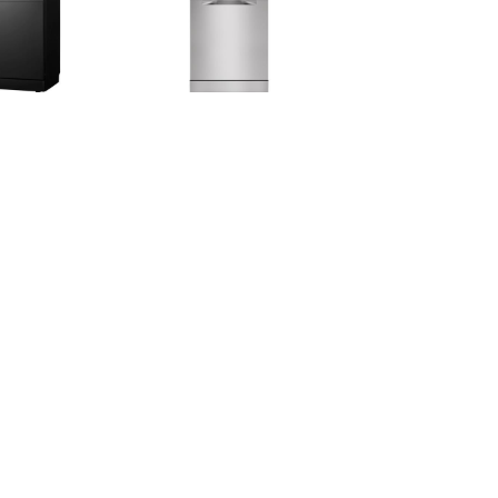
€ 399.00
€ 499.00
€ 399.
036AB Vrijstaande
FFB33607ZM Vrijstaande
IVW6008AXL V
aatwasser Zwart
vaatwasser Rvs
Wit
€ 439.00
€ 369.00
€ 339.
046AW Vrijstaande
VWV147SWIT Vrijstaande
BDIN14320 B
vaatwasser Wit
vaatwasser Wit
vaatwas