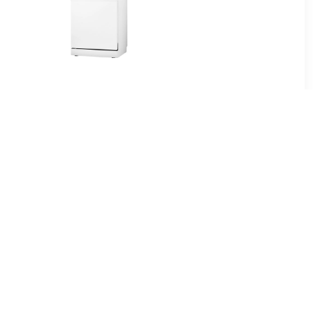
00
€ 399.00
aatwasser
VVW6036AW Vrijstaande
vaatwasser Wit
00
€ 311.00
I inbouw
VWV144WIT Vrijstaande
ser
vaatwasser Wit