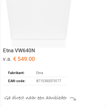
Etna VW640N
v.a.
€ 549.00
Fabrikant:
Etna
EAN-code:
8715393379177