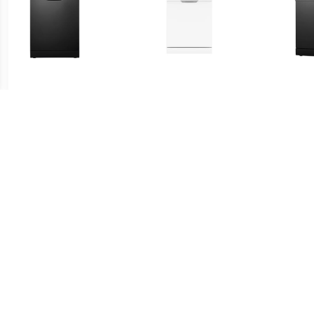
€ 297.00
€ 329.00
VVW6008AB vrijstaande
VVW6008AW vrijstaande
VVW6
vaatwasser
vaatwasser
v
€ 469.00
€ 349.00
Inventum IVW6008A
DVN05320W Vrijstaande
VVW6
volledig geintegreerde
vaatwasser
vaatwasser