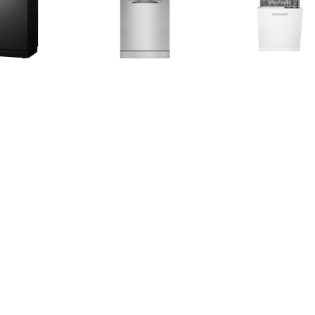
€ 399.00
€ 499.00
€ 399.
036AB Vrijstaande
FFB33607ZM Vrijstaande
IVW6008AXL V
aatwasser Zwart
vaatwasser Rvs
Wit
€ 439.00
€ 369.00
€ 339.
046AW Vrijstaande
VWV147SWIT Vrijstaande
BDIN14320 B
vaatwasser Wit
vaatwasser Wit
vaatwas