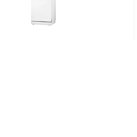
00
€ 399.00
aatwasser
VVW6036AW Vrijstaande
vaatwasser Wit
00
€ 311.00
I inbouw
VWV144WIT Vrijstaande
ser
vaatwasser Wit