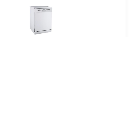
00
€ 311.00
I inbouw
VWV144WIT Vrijstaande
ser
vaatwasser Wit
00
€ 469.00