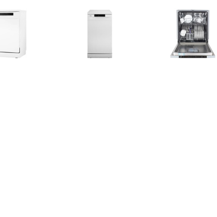
€ 439.00
€ 369.00
€ 339.
046AW Vrijstaande
VWV147SWIT Vrijstaande
BDIN14320 B
vaatwasser Wit
vaatwasser Wit
vaatwas
€ 399.00
€ 749.00
€ 338.