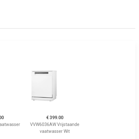
00
€ 399.00
aatwasser
VVW6036AW Vrijstaande
vaatwasser Wit