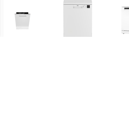
€ 469.00
€ 349.00
Inventum IVW6008A
DVN05320W Vrijstaande
VVW6
volledig geintegreerde
vaatwasser
vaatwasser
€ 299.00
€ 399.00