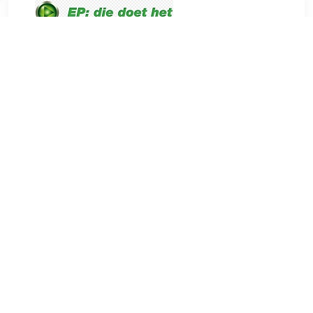
€ 1049.00
Verzenden: € 0.00
Levertijd 1-3 werkdagen
De Atag VA7213MN is een volledig geïntegreerde
vaatwasser met 14 couverts. De vaatwasser heeft een
hoogte van 82 cm. Deze vaatwasser van het merk Atag heeft
energieklasse C. Voordelen van de Atag VA7213MN *
Bestekmand: bestek houd je makkelijk bij elkaar in de
bestekmand * * AquaStop voorkomt lekkage en
waterschade * * Bestekmand In een bestekmand houd je al
het bestek bij elkaar. De mand plaats je gemakkelijk in de
vaatwasser. Tijdens het programma blijft al het bestek op
zijn plek, doordat het in een mand zit. AquaStop Bij een
lekkage zorgt AquaStop ervoor dat de watertoevoer afsluit.