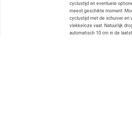
cyclustijd en eventuele option
meest geschikte moment. Moei
cyclustijd met de schuiver en
vlekkeloze vaat. Natuurlijk dr
automatisch 10 cm in de laatst
energiekosten. Snelle en effic
status van uw afwas in een oo
hoogte te brengen. De beam-on-
dan wordt er een groen licht g
detecteert hoe vuil uw vaat is
de vaat op de meest milieuvri
Meest populaire producten