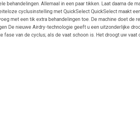
ele behandelingen. Allemaal in een paar tikken. Laat daarna de m
teloze cyclusinstelling met QuickSelect QuickSelect maakt een
 voeg met een tik extra behandelingen toe. De machine doet de 
ogen De nieuwe Airdry-technologie geeft u een uitzonderlijke dro
e fase van de cyclus; als de vaat schoon is. Het droogt uw vaat 
iënte prestatie Deze vaatwasser biedt u een perfecte prestatie -
gopslag Deze volledig integreerbare vaatwasser beschikt over e
floor-technologie projecteert een rood licht op de vloer wannee
eprojecteerd. Eenvoudig en efficiënt. Efficiënte reiniging. In i
 en hoe grondig die moet gereinigd worden. Mét gebruik van preci
endelijke manier gewassen.