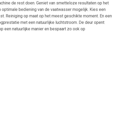
achine de rest doen. Geniet van smetteloze resultaten op het
 optimale bediening van de vaatwasser mogelijk. Kies een
rest. Reiniging op maat op het meest geschikte moment. En een
ogprestatie met een natuurlijke luchtstroom. De deur opent
op een natuurlijke manier en bespaart zo ook op
 snel, dankzij het speciale programma van een half uur. De
en intelligente manier om u over de status van uw vaat op de
r de cyclus nog aan de gang is. Wanneer het apparaat klaar is,
edere cyclus De speciale sensor in het AutoSense-programma
es de juiste hoeveelheid water, energie en tijd. Hierdoor wordt