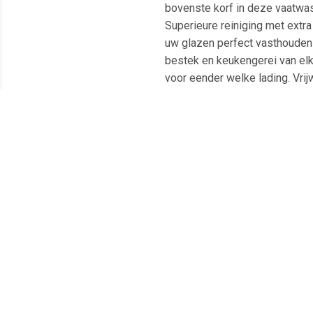
bovenste korf in deze vaatwas
Superieure reiniging met extr
uw glazen perfect vasthouden
bestek en keukengerei van elk
voor eender welke lading. Vrij
TimeBeam bent u in één oogops
Meest populaire producten