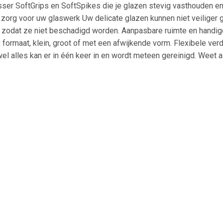
ser SoftGrips en SoftSpikes die je glazen stevig vasthouden en
a zorg voor uw glaswerk Uw delicate glazen kunnen niet veiliger
 zodat ze niet beschadigd worden. Aanpasbare ruimte en handig
 formaat, klein, groot of met een afwijkende vorm. Flexibele ver
wel alles kan er in één keer in en wordt meteen gereinigd. Weet 
lag volledig op de hoogte van de cyclus van uw vaatwasser. Te