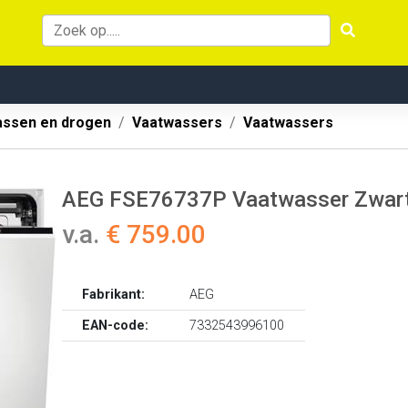
ssen en drogen
Vaatwassers
Vaatwassers
AEG FSE76737P Vaatwasser Zwar
v.a.
€ 759.00
Fabrikant:
AEG
EAN-code:
7332543996100