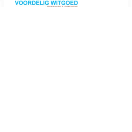
€ 665.00
Verzenden: € 0.00
in stock
Kwetsbaar glaswerk is bij deze vaatwasser in goede handen
Ook krachtige vaatwassers dienen voorzichtig met glaswerk
om te gaan. Gelukkig heeft de bovenste korf in deze
vaatwasser SoftGrips en SoftSpikes die je glazen stevig
vasthouden en ervoor zorgen dat ze niet bekrast worden of
breken. Superieure reiniging met extra zorg voor uw
glaswerk Uw delicate glazen kunnen niet veiliger gereinigd
worden, dan met de AEG SoftGrip en SoftSpikes, die uw
glazen perfect vasthouden zodat ze niet beschadigd
worden. Aanpasbare ruimte en handige reiniging met
MaxiFlex De MaxiFlex-lade is ontworpen voor bestek en