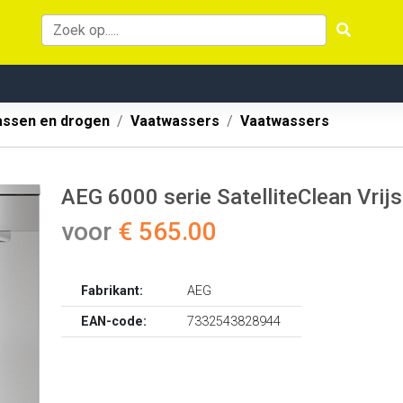
ssen en drogen
Vaatwassers
Vaatwassers
AEG 6000 serie SatelliteClean Vr
voor
€ 565.00
Fabrikant:
AEG
EAN-code:
7332543828944