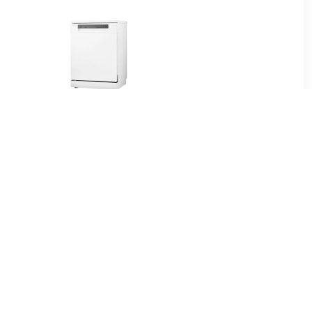
00
€ 399.00
aatwasser
VVW6036AW Vrijstaande
vaatwasser Wit
00
€ 311.00
I inbouw
VWV144WIT Vrijstaande