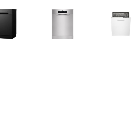
€ 399.00
€ 499.00
€ 399.
036AB Vrijstaande
FFB33607ZM Vrijstaande
IVW6008AXL V
aatwasser Zwart
vaatwasser Rvs
Wit
€ 439.00
€ 369.00
€ 339.
046AW Vrijstaande
VWV147SWIT Vrijstaande
BDIN14320 B