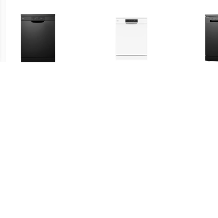
€ 297.00
€ 329.00
VVW6008AB vrijstaande
VVW6008AW vrijstaande
VVW6
vaatwasser
vaatwasser
v
€ 469.00
€ 349.00
Inventum IVW6008A
DVN05320W Vrijstaande
VVW6