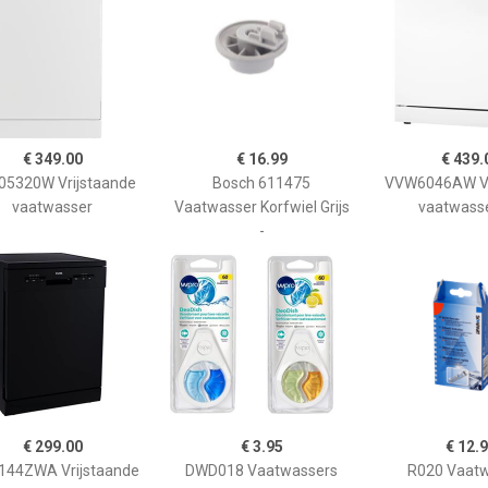
€ 349.00
€ 16.99
€ 439.
05320W Vrijstaande
Bosch 611475
VVW6046AW Vr
vaatwasser
Vaatwasser Korfwiel Grijs
vaatwasse
-
€ 299.00
€ 3.95
€ 12.
44ZWA Vrijstaande
DWD018 Vaatwassers
R020 Vaatw