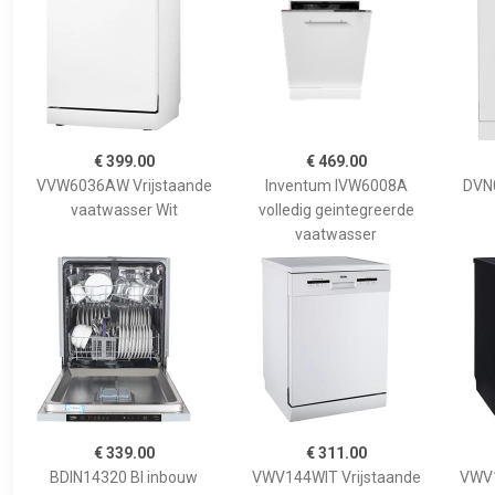
€ 399.00
€ 469.00
VVW6036AW Vrijstaande
Inventum IVW6008A
DVN
vaatwasser Wit
volledig geintegreerde
vaatwasser
€ 339.00
€ 311.00
BDIN14320 BI inbouw
VWV144WIT Vrijstaande
VWV1