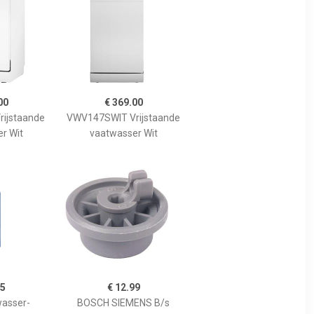
00
€ 369.00
ijstaande
VWV147SWIT Vrijstaande
r Wit
vaatwasser Wit
95
€ 12.99
asser-
BOSCH SIEMENS B/s