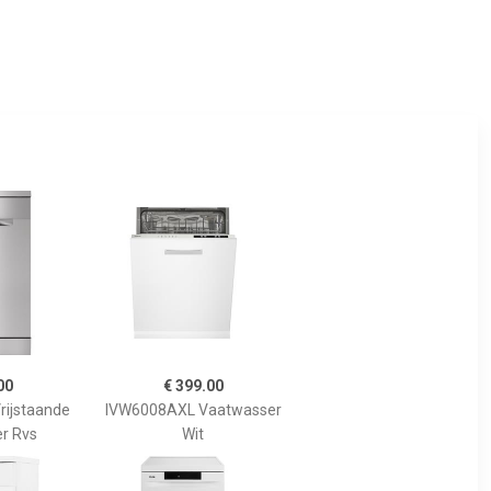
00
€ 399.00
ijstaande
IVW6008AXL Vaatwasser
r Rvs
Wit