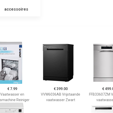
accessoires
€ 7.99
€ 399.00
€ 499.
Vaatwasser en
VVW6036AB Vrijstaande
FFB33607ZM Vr
smachine Reiniger
vaatwasser Zwart
vaatwasse